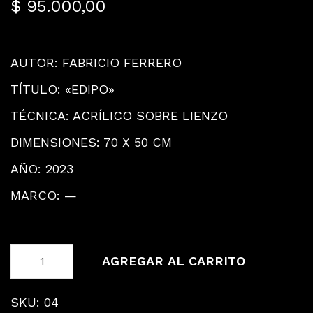
$
95.000,00
AUTOR: FABRICIO FERRERO
TÍTULO: «EDIPO»
TÉCNICA: ACRÍLICO SOBRE LIENZO
DIMENSIONES: 70 X 50 CM
AÑO: 2023
MARCO: —
AGREGAR AL CARRITO
E
D
SKU:
04
I