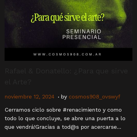
i
o
n
Rafael & Donatello: ¿Para que sirve
el Arte?
.
P
n
noviembre 12, 2024
by
cosmos908_ovswyf
o
o
Cerramos ciclo sobre #renacimiento y como
s
v
todo lo que concluye, se abre una puerta a lo
t
i
que vendrá!Gracias a tod@s por acercarse…
e
e