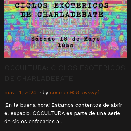
i
o
n
OCCULTURA: CICLOS ESOTERICOS
DE CHARLADEBATE
.
P
m
mayo 1, 2024
by
cosmos908_ovswyf
o
a
¡En la buena hora! Estamos contentos de abrir
s
y
el espacio. OCCULTURA es parte de una serie
t
o
de ciclos enfocados a…
e
1