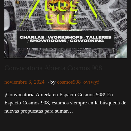
i
o
n
Convocatoria Abierta Cosmos 908
.
P
n
noviembre 3, 2024
by
cosmos908_ovswyf
o
o
¡Convocatoria Abierta en Espacio Cosmos 908! En
s
v
Espacio Cosmos 908, estamos siempre en la búsqueda de
t
i
nuevas propuestas para sumar…
e
e
d
m
o
b