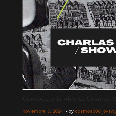
Convocatoria Abierta Cosmos 
.
P
n
noviembre 3, 2024
by
cosmos908_ovswy