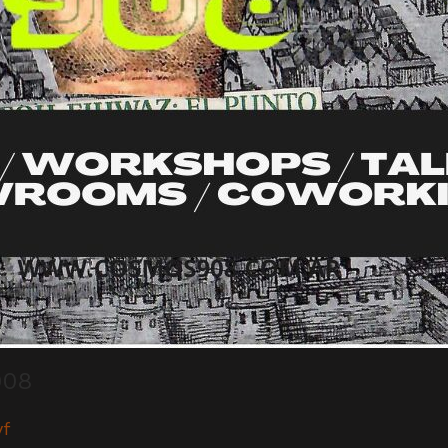
908
f