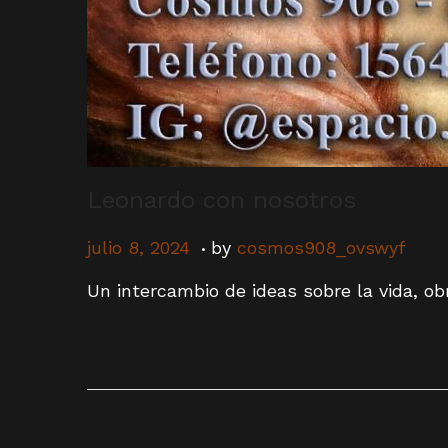
Leonardo con nosotros
.
P
j
julio 8, 2024
by
cosmos908_ovswyf
o
u
Un intercambio de ideas sobre la vida, ob
s
l
t
i
e
o
d
8
o
,
n
2