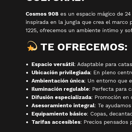
o
n
Cosmos 908
es un espacio mágico de 24 
inspirada en la jungla que crea el marco 
1225, ofrecemos un ambiente íntimo y sof
TE OFRECEMOS:
Espacio versátil
: Adaptable para catas
Ubicación privilegiada
: En pleno centr
Ambientación única
: Un entorno que e
Iluminación regulable
: Perfecta para 
Difusión especializada
: Promoción en c
Asesoramiento integral
: Te ayudamos
Equipamiento básico
: Copas, decantad
Tarifas accesibles
: Precios pensados 