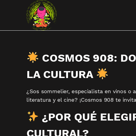
S
S
k
k
i
i
p
p
t
t
COSMOS 908: DO
o
o
n
c
LA CULTURA
a
o
v
n
¿Sos sommelier, especialista en vinos o a
i
t
literatura y el cine? ¡Cosmos 908 te invi
g
e
a
n
¿POR QUÉ ELEGI
t
t
i
CULTURAL?