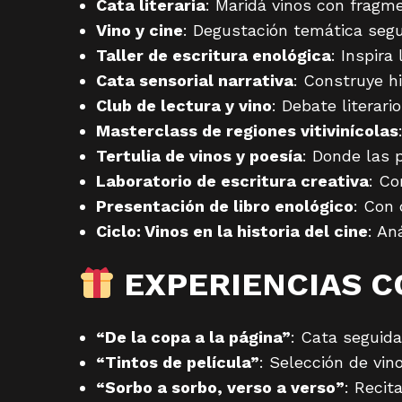
Cata literaria
: Maridá vinos con fragme
Vino y cine
: Degustación temática segu
Taller de escritura enológica
: Inspira
Cata sensorial narrativa
: Construye hi
Club de lectura y vino
: Debate literari
Masterclass de regiones vitivinícolas
Tertulia de vinos y poesía
: Donde las 
Laboratorio de escritura creativa
: Co
Presentación de libro enológico
: Con 
Ciclo: Vinos en la historia del cine
: An
EXPERIENCIAS C
“De la copa a la página”
: Cata seguida
“Tintos de película”
: Selección de vin
“Sorbo a sorbo, verso a verso”
: Recit