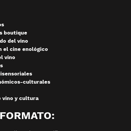
os
s boutique
do del vino
n el cine enológico
l vino
os
isensoriales
nómicos-culturales
 vino y cultura
 FORMATO: